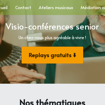
ueil
Contact
Ateliers musicaux
Médiation a
Visio-conférences senior
Un chez-vous plus agréable à vivre !
Replays gratuits ⬇️
Nos thématiques