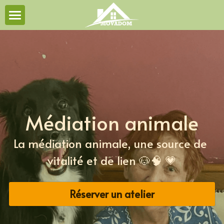
Accueil
Contact
Ateliers musicaux
Médiation animale
Médiation animale
Livre
La médiation animale, une source de 
Podcast
vitalité et de lien 🐶🧠 💗
Visio-conférences
Réserver un atelier