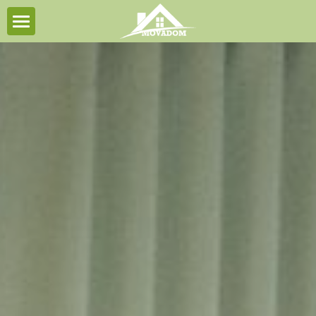
Accueil
Contact
Ateliers musicaux
Médiation animale
Livre
Podcast
Visio-conférences